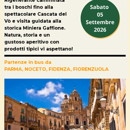
Rigenerante camminata
tra i boschi fino alla
spettacolare Cascata del
Vò e visita guidata alla
storica Miniera Gaffione.
Natura, storia
e un
gustoso aperitivo
con
prodotti tipici vi aspettano!
Partenze in bus da
PARMA,
NOCETO,
FIDENZA
, FIORENZUOLA