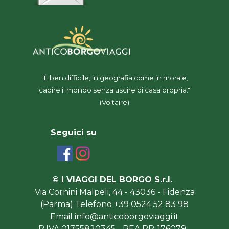
"È ben difficile, in geografia come in morale,
capire il mondo senza uscire di casa propria."
(Voltaire)
Seguici su
© I VIAGGI DEL BORGO S.r.l.
Via Cornini Malpeli, 44 -
43036 - Fidenza
(Parma)
Telefono +39 0524 52 83 98
Email info@anticoborgoviaggi.it
P.IVA 01755820345 - REA PR-176079 -