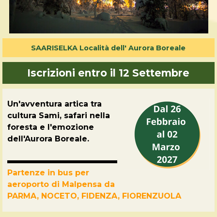
SAARISELKA Località dell' Aurora Boreale
Iscrizioni entro il 12 Settembre
Un'avventura artica tra
cultura Sami, safari nella
foresta e l'emozione
dell'Aurora Boreale.
Partenze in bus per
aeroporto di Malpensa da
PARMA, NOCETO, FIDENZA, FIORENZUOLA